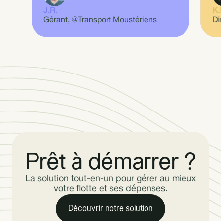
Ge
Ch
J.R.
K.
Y.
Gérant, @Transport Moustériens
Di
Fo
Prêt à démarrer ?
La solution tout-en-un pour gérer au mieux
votre flotte et ses dépenses.
Découvrir notre solution