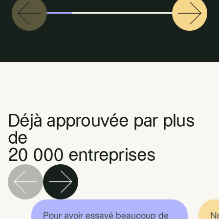
Déjà approuvée par plus
de
20 000 entreprises
Pour avoir essayé beaucoup de
N
Je
La
No