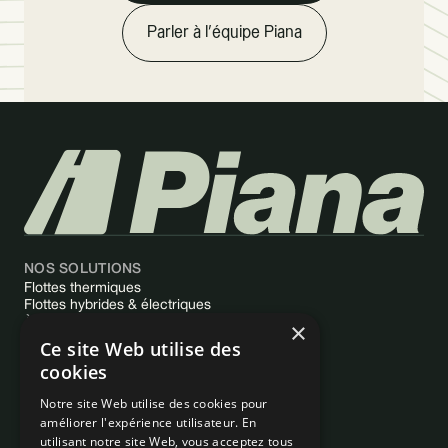
Parler à l’équipe Piana
NOS SOLUTIONS
Flottes thermiques
Flottes hybrides & électriques
À PROPOS
×
Qui sommes-nous
Ce site Web utilise des
Centre d'aide
cookies
PLUS D'INFO
Notre site Web utilise des cookies pour
améliorer l'expérience utilisateur. En
Contactez le support client
utilisant notre site Web, vous acceptez tous