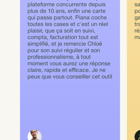
plateforme concurrente depuis
sa
so
po
so
L'offre s'appuie sur une
plus de 10 ans, enfin une carte
po
cl
ut
se
plateforme intuitive qui permet
qui passe partout. Piana coche
ga
Pi
re
no
de piloter ses dépenses et les
toutes les cases et c'est un réel
tr
Ré
si
d
autorisations de chaque
collaborateur. Le point fort
plaisir, que ça soit en suivi,
ré
so
ta
dé
comparé aux concurrents est le
compta, facturation tout est
ma
pe
service client qui connaît notre
simplifié, et je remercie Chloé
dé
activité, est à l'écoute de nos
pour son suivi régulier et son
fa
évolutions et travaille sur une
professionnalisme, à tout
co
amélioration constante d'offre de
moment vous aurez une réponse
p
services.
claire, rapide et efficace. Je ne
tr
peux que vous conseiller cet outil
d
in
se
d'
id
ch
pe
E.D.
Directeur général, @TankYou
M.
N.